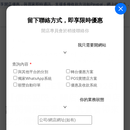
，與買家即時通訊。支援多種收款方法如Paypal，網上信用卡，Wechat
ZH
留下聯絡方式，即享限時優惠
開店專員會於稍後聯絡你
網誌
我只需要開網站
>
【SHOPAGE電商教室2026】【價格親民 × 開店優
惠】網店訂閱費用不透明，其實會帶來多少隱性成
查詢內容
*
本?
與其他平台的分別
轉台優惠方案
獨家WhatsApp系統
POS實體店方案
【SHOPAGE電商教室2026】
順豐自動印單
優惠及收款系統
【價格親民 × 開店優惠】網店
你的業務狀態
訂閱費用不透明，其實會帶來
多少隱性成本?