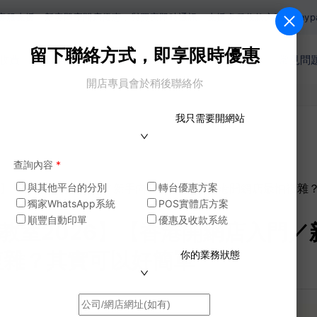
新客即享開店優惠，與買家即時通訊。支援多種收款方法如Paypal，網上信用
留下聯絡方式，即享限時優惠
收費
網店功能
商戶案例
模版
電商教室
常見問
開店專員會於稍後聯絡你
我只需要開網站
查詢內容
*
026】【香港開網店入門／新手向】新手必看 香港開網店最怕複雜
與其他平台的分別
轉台優惠方案
獨家WhatsApp系統
POS實體店方案
順豐自動印單
優惠及收款系統
電商教室2026】【香港開網店入門
複雜？其實可以好簡單
你的業務狀態