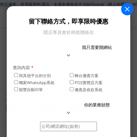
與買家即時通訊。支援多種收款方法如Paypal，網上信用卡，Wechat P
ZH
留下聯絡方式，即享限時優惠
開店專員會於稍後聯絡你
網誌
我只需要開網站
>
【SHOPAGE電商教室2026】如何為網店寫商品描
述？寫得吸引又有曝光，商品描述 SEO 寫法全攻略
查詢內容
*
與其他平台的分別
轉台優惠方案
【SHOPAGE電商教室2026】
獨家WhatsApp系統
POS實體店方案
順豐自動印單
優惠及收款系統
如何為網店寫商品描述？寫得
你的業務狀態
吸引又有曝光，商品描述 SEO
寫法全攻略